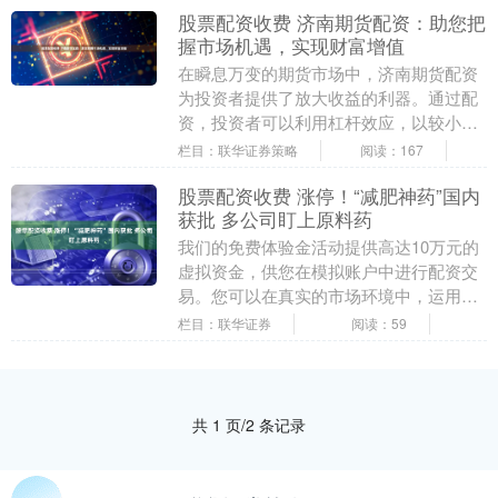
股票配资收费 济南期货配资：助您把
握市场机遇，实现财富增值
在瞬息万变的期货市场中，济南期货配资
为投资者提供了放大收益的利器。通过配
资，投资者可以利用杠杆效应，以较小的
本金撬动更大的资金股票配资收费，从而
栏目：联华证券策略
阅读：167
放大收益空间。 ....
股票配资收费 涨停！“减肥神药”国内
获批 多公司盯上原料药
我们的免费体验金活动提供高达10万元的
虚拟资金，供您在模拟账户中进行配资交
易。您可以在真实的市场环境中，运用配
资杠杆，放大收益，体验配资的实际效
栏目：联华证券
阅读：59
果。 减肥药概念....
共 1 页/2 条记录