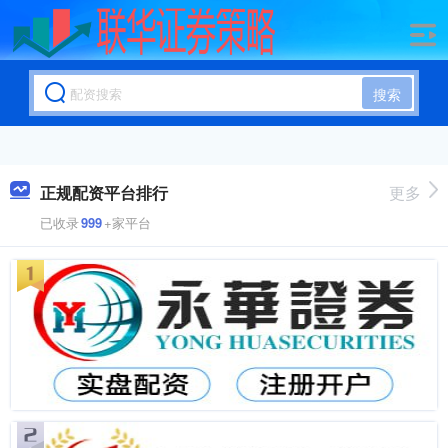
搜索
正规配资平台排行
更多
已收录
999
+家平台