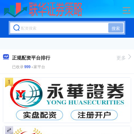
搜索
正规配资平台排行
更多
已收录
999
+家平台