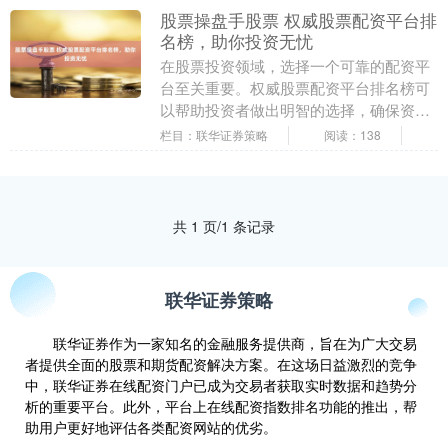
股票操盘手股票 权威股票配资平台排
名榜，助你投资无忧
在股票投资领域，选择一个可靠的配资平
台至关重要。权威股票配资平台排名榜可
以帮助投资者做出明智的选择，确保资金
安全和投资收益。 * 行业领先的配资平
栏目：联华证券策略
阅读：138
台，拥有丰富的....
共 1 页/1 条记录
联华证券策略
联华证券作为一家知名的金融服务提供商，旨在为广大交易
者提供全面的股票和期货配资解决方案。在这场日益激烈的竞争
中，联华证券在线配资门户已成为交易者获取实时数据和趋势分
析的重要平台。此外，平台上在线配资指数排名功能的推出，帮
助用户更好地评估各类配资网站的优劣。