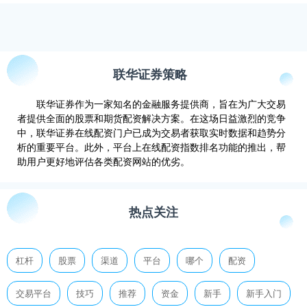
联华证券策略
联华证券作为一家知名的金融服务提供商，旨在为广大交易
者提供全面的股票和期货配资解决方案。在这场日益激烈的竞争
中，联华证券在线配资门户已成为交易者获取实时数据和趋势分
析的重要平台。此外，平台上在线配资指数排名功能的推出，帮
助用户更好地评估各类配资网站的优劣。
热点关注
杠杆
股票
渠道
平台
哪个
配资
交易平台
技巧
推荐
资金
新手
新手入门