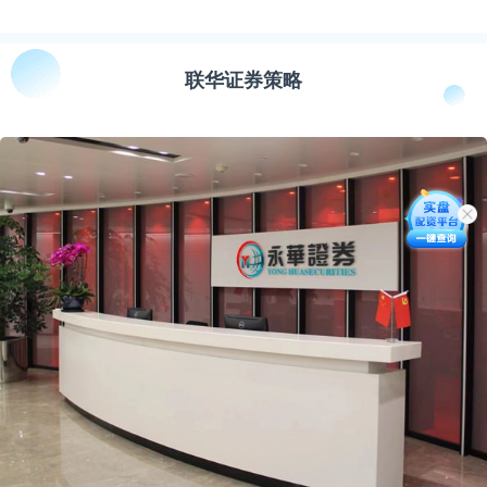
联华证券策略