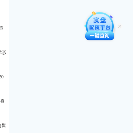
策
术形
0
自身
将聚