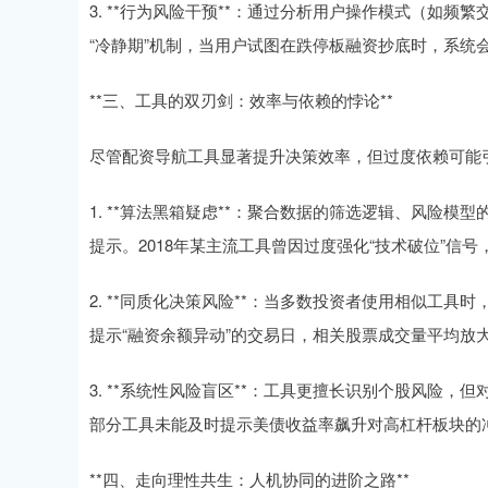
3. **行为风险干预**：通过分析用户操作模式（如
“冷静期”机制，当用户试图在跌停板融资抄底时，系统
**三、工具的双刃剑：效率与依赖的悖论**
尽管配资导航工具显著提升决策效率，但过度依赖可能
1. **算法黑箱疑虑**：聚合数据的筛选逻辑、风险
提示。2018年某主流工具曾因过度强化“技术破位”信
2. **同质化决策风险**：当多数投资者使用相似工
提示“融资余额异动”的交易日，相关股票成交量平均放
3. **系统性风险盲区**：工具更擅长识别个股风险，
部分工具未能及时提示美债收益率飙升对高杠杆板块的
**四、走向理性共生：人机协同的进阶之路**