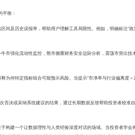
的平衡：
的置信区间及历史误报率，帮助用户理解工具局限性。例如，明确标注“政
略——牛市强化流动性监控，熊市侧重财务安全边际分析，震荡市突出技
，解释为何特定指标组合可能预示风险。当提示“市净率与行业偏离度＞2
录用户每次否决或采纳系统建议的结果，通过长期数据反馈帮助投资者校准
而在于构建一个让数据理性与人类经验深度对话的场域。当投资者学会