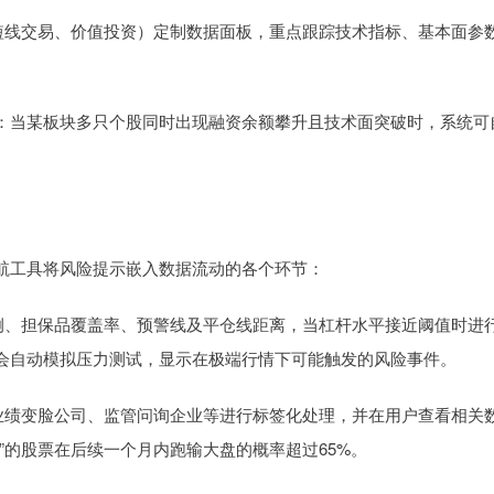
（如短线交易、价值投资）定制数据面板，重点跟踪技术指标、基本面参
：当某板块多只个股同时出现融资余额攀升且技术面突破时，系统可
航工具将风险提示嵌入数据流动的各个环节：
位比例、担保品覆盖率、预警线及平仓线距离，当杠杆水平接近阈值时进
会自动模拟压力测试，显示在极端行情下可能触发的风险事件。
的、业绩变脸公司、监管问询企业等进行标签化处理，并在用户查看相关
”的股票在后续一个月内跑输大盘的概率超过65%。