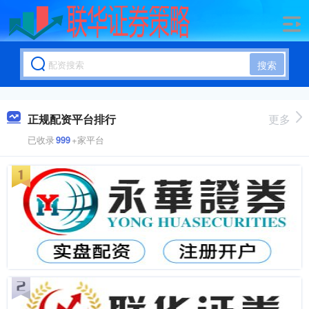
搜索
正规配资平台排行
更多
已收录
999
+家平台