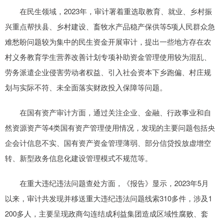
在民生领域，2023年，审计署着重选取教育、就业、乡村振
兴重点帮扶县、乡村建设、畜牧水产品稳产保供等5项人民群众急
难愁盼问题较为集中的民生资金开展审计，提出一些地方存在农
村义务教育学生营养改善计划专项补助资金管理使用较为混乱、
劳务派遣企业侵害劳动者权益、引入社会资本下乡跑偏、村庄规
划与实际不符、未全面落实财政投入保障等问题。
在国有资产审计方面，通过关注企业、金融、行政事业和自
然资源资产等4类国有资产管理使用情况，发现的主要问题包括央
企会计信息不实、国有资产资金管理薄弱、部分信贷投放虚增空
转、新型政务信息化建设管理模式不规范等。
在重大违纪违法问题查处方面，《报告》显示，2023年5月
以来，审计共发现并移送重大违纪违法问题线索310多件，涉及1
200多人，主要呈现政商勾连结成利益集团造成区域性腐败、套