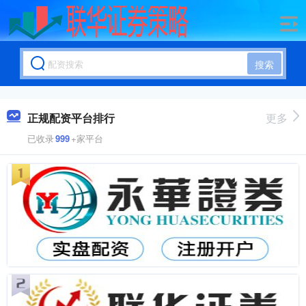
搜索
正规配资平台排行
更多
已收录
999
+家平台