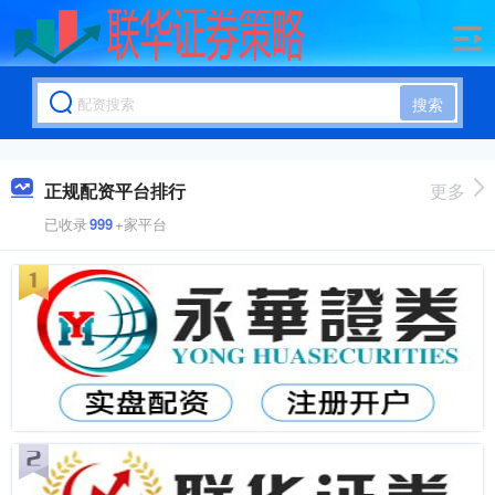
搜索
正规配资平台排行
更多
已收录
999
+家平台