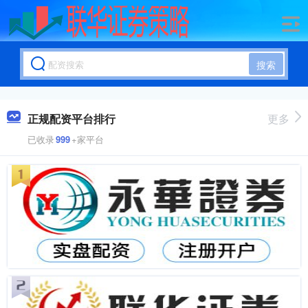
搜索
正规配资平台排行
更多
已收录
999
+家平台